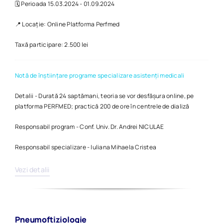
🗓️ Perioada 15.03.2024 - 01.09.2024
📍 Locație: Online Platforma Perfmed
Taxă participare: 2.500 lei
Notă de înștiințare programe specializare asistenți medicali
Detalii - Durată 24 saptămani, teoria se vor desfășura online, pe
platforma PERFMED; practică 200 de ore în centrele de dializă
Responsabil program - Conf. Univ. Dr. Andrei NICULAE
Responsabil specializare - Iuliana Mihaela Cristea
Vezi detalii
Pneumoftiziologie