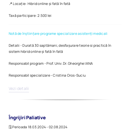
📍 Locație: Hibrid online și fată în fată
Taxă participare: 2.500 lei
Notă de înștiințare programe specializare asistenți medicali
Detalii - Durată 30 saptămani, desfașurare teorie si practică în
sistem hibrid online și fată în fată
Responsabil program - Prof. Univ. Dr. Gheorghe IANA
Responsabil specializare - Cristina Oros-Suciu
Vezi detalii
Îngrijiri Paliative
🗓️ Perioada 18.03.2024 - 02.08.2024