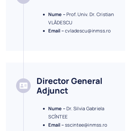
Nume –
Prof. Univ. Dr. Cristian
VLĂDESCU
Email –
cvladescu@inmss.ro
Director General
Adjunct
Nume –
Dr. Silvia Gabriela
SCÎNTEE
Email –
sscintee@inmss.ro