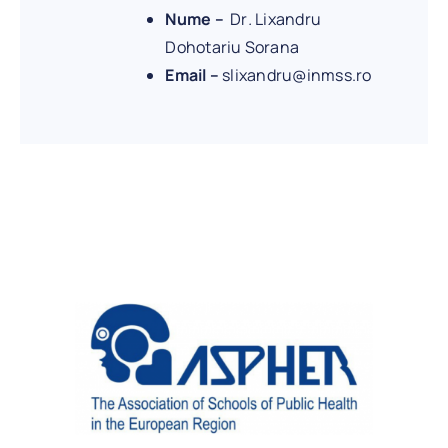
Nume –
Dr
.
Lixandru
Dohotariu Sorana
Email –
slixandru@inmss.ro