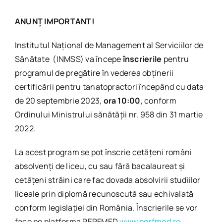
ANUNȚ IMPORTANT!
Institutul Național de Management al Serviciilor de
Sănătate (INMSS) va începe
înscrierile
pentru
programul de pregătire în vederea obținerii
certificării pentru tanatopractori începând cu data
de 20 septembrie 2023,
ora 10:00
, conform
Ordinului Ministrului sănătății nr. 958 din 31 martie
2022.
La acest program se pot înscrie cetățeni români
absolvenți de liceu, cu sau fără bacalaureat și
cetățeni străini care fac dovada absolvirii studiilor
liceale prin diplomă recunoscută sau echivalată
conform legislației din România. Înscrierile se vor
face pe platforma PERFMED
www.perfmed.ro