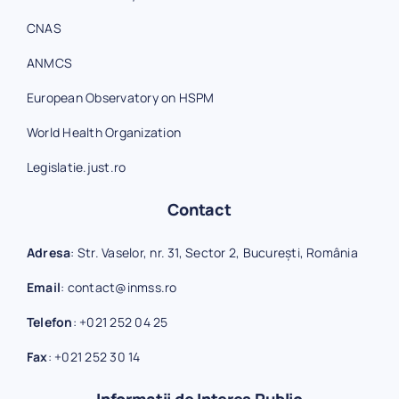
CNAS
ANMCS
European Observatory on HSPM
World Health Organization
Legislatie.just.ro
Contact
Adresa
: Str. Vaselor, nr. 31, Sector 2, București, România
Email
:
contact@inmss.ro
Telefon
:
+021 252 04 25
Fax
:
+021 252 30 14
Informații de Interes Public