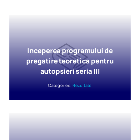
Inceperea programului de
pregatire teoretica pentru
autopsieri seria III
Categories:
Rezultate