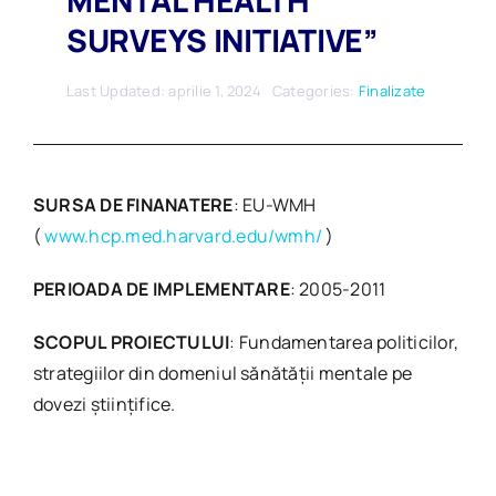
MENTAL HEALTH
SURVEYS INITIATIVE”
Last Updated: aprilie 1, 2024
Categories:
Finalizate
SURSA DE FINANATERE
: EU-WMH
(
www.hcp.med.harvard.edu/wmh/
)
PERIOADA DE IMPLEMENTARE
: 2005-2011
SCOPUL PROIECTULUI
: Fundamentarea politicilor,
strategiilor din domeniul sănătăţii mentale pe
dovezi ştiinţifice.