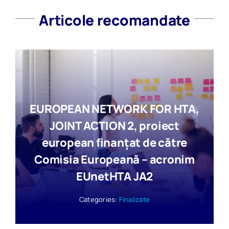
Articole recomandate
EUROPEAN NETWORK FOR HTA,
JOINT ACTION 2, proiect
european finanțat de către
Comisia Europeană – acronim
EUnetHTA JA2
Categories:
Finalizate