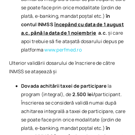
se poate face prin orice modalitate (ordin de
plată, e-banking, mandat poștal etc.)
în
contul INMSS
începând cu data de 1 august
a.c. până la data de 1 noiembrie
a.c.
și care
apoi trebuie să fie atașată dosarului depus pe
platforma
www.perfmed.ro
Ulterior validării dosarului de înscriere de către
INMSS se atașează și
Dovada achitării taxei de participare
la
program (integral), de
2.500 lei/
participant.
Înscrierea se consideră validă numai după
achitarea integrală a taxei de participare, care
se poate face prin orice modalitate (ordin de
plată, e-banking, mandat poștal etc.)
în