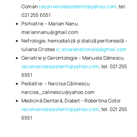
Coman
reconversieasistenti@yahoo.com
, tel:
021 255 6551
Psihiatrie – Marian Nanu
mariannanu@gmail.com
Nefrologie, hemodializă și dializă peritoneală –
Iuliana Cristea
ic.scoalanationala@gmail.com
Geriatrie și Gerontologie – Manuela Dănescu
reconversieasistenti@yahoo.com
, tel: 021 255
6551
Pediatrie – Narcisa Călinescu
narcisa_calinescu@yahoo.com
Medicină Dentară, Diabet – Robertina Cotoi
reconversieasistenti@yahoo.com
, tel: 021 255
6551