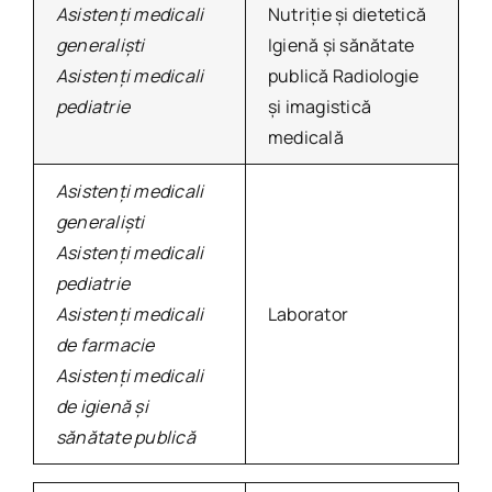
Asistenți medicali
Nutriţie şi dietetică
generalişti
Igienă şi sănătate
Asistenți medicali
publică Radiologie
pediatrie
și imagistică
medicală
Asistenți medicali
generalişti
Asistenți medicali
pediatrie
Asistenți medicali
Laborator
de farmacie
Asistenți medicali
de igienă și
sănătate publică