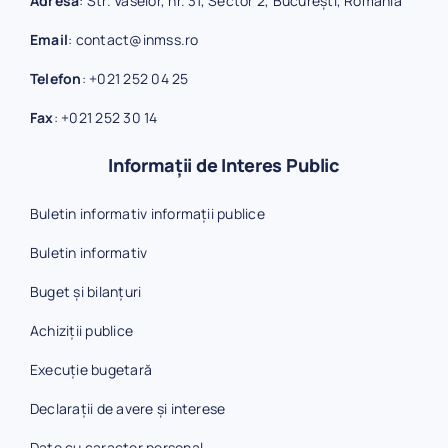
Adresa
: Str. Vaselor, nr. 31, Sector 2, București, România
Email
:
contact@inmss.ro
Telefon
:
+021 252 04 25
Fax
:
+021 252 30 14
Informații de Interes Public
Buletin informativ informații publice
Buletin informativ
Buget și bilanțuri
Achiziții publice
Execuție bugetară
Declarații de avere și interese
Date cu caracter personal