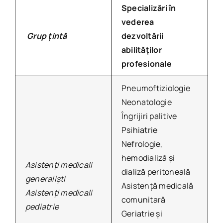
Specializări în
vederea
Grup țintă
dezvoltării
abilităților
profesionale
Pneumoftiziologie
Neonatologie
Îngrijiri palitive
Psihiatrie
Nefrologie,
hemodializă și
Asistenți medicali
dializă peritoneală
generalişti
Asistență medicală
Asistenți medicali
comunitară
pediatrie
Geriatrie și