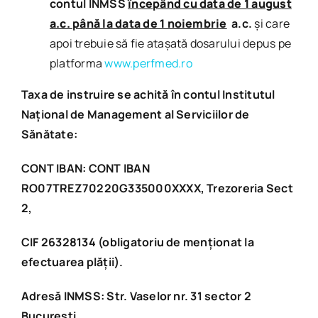
contul INMSS
începând cu data de 1 august
a.c. până la data de 1 noiembrie
a.c.
și care
apoi trebuie să fie atașată dosarului depus pe
platforma
www.perfmed.ro
Taxa de instruire se achită în contul Institutul
Național de Management al Serviciilor de
Sănătate:
CONT IBAN: CONT IBAN
RO07TREZ70220G335000XXXX, Trezoreria Sect
2,
CIF 26328134 (obligatoriu de menționat la
efectuarea plății).
Adresă INMSS: Str. Vaselor nr. 31 sector 2
București