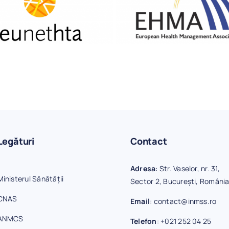
Legături
Contact
Adresa
: Str. Vaselor, nr. 31,
Ministerul Sănătății
Sector 2, București, Români
CNAS
Email
:
contact@inmss.ro
ANMCS
Telefon
:
+021 252 04 25