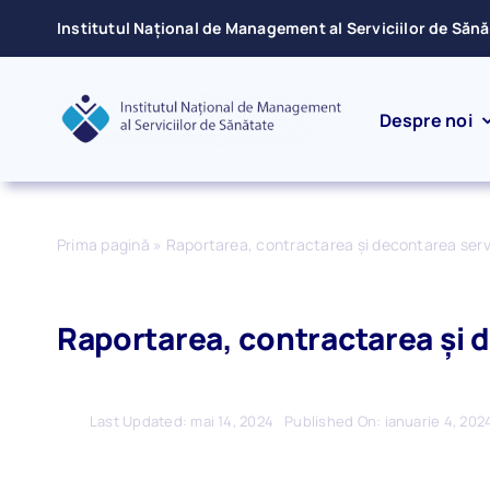
Skip
Institutul Național de Management al Serviciilor de Săn
to
content
Despre noi
Prima pagină
»
Raportarea, contractarea și decontarea servi
Raportarea, contractarea și d
Last Updated: mai 14, 2024
Published On: ianuarie 4, 202