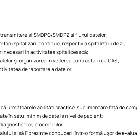
de transmitere al SMDPC/SMDPZ şi fluxul datelor;
rii spitalizării continue, respectiv a spitalizării de zi;
i necesari în activitatea spitalicească;
lelor şi organizarea în vederea contractării cu CAS;
ivitatea de raportare a datelor.
aibă următoarele abilități practice, suplimentare față de co
ate în setul minim de date la nivel de pacient;
 diagnosticelor, procedurilor
lului și să îî prezinte conducerii într-o formă ușor de evalua