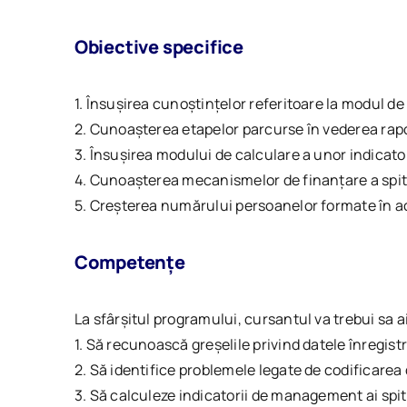
Obiective specifice
1. Însușirea cunoștințelor referitoare la modul 
2. Cunoașterea etapelor parcurse în vederea raportă
3. Însușirea modului de calculare a unor indicator
4. Cunoașterea mecanismelor de finanțare a spita
5. Creșterea numărului persoanelor formate în act
Competențe
La sfârșitul programului, cursantul va trebui sa 
1. Să recunoască greșelile privind datele înregistr
2. Să identifice problemele legate de codificarea
3. Să calculeze indicatorii de management ai spita