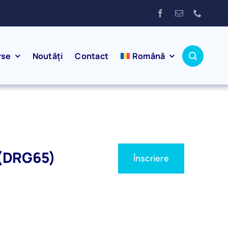
rse
Noutăți
Contact
Română
i (DRG65)
Înscriere