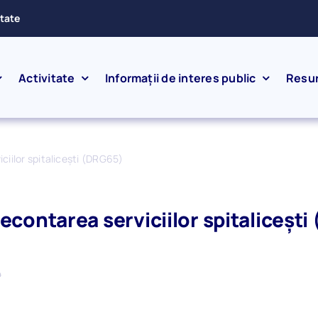
ătate
Activitate
Informații de interes public
Resu
ciilor spitalicești (DRG65)
econtarea serviciilor spitaliceșt
4