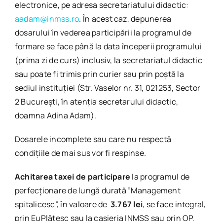
electronice, pe adresa secretariatului didactic:
aadam@inmss.ro
. În acest caz, depunerea
dosarului în vederea participării la programul de
formare se face până la data începerii programului
(prima zi de curs) inclusiv, la secretariatul didactic
sau poate fi trimis prin curier sau prin poştă la
sediul instituţiei (Str. Vaselor nr. 31, 021253, Sector
2 Bucureşti, în atenția secretarului didactic,
doamna Adina Adam).
Dosarele incomplete sau care nu respectă
condițiile de mai sus vor fi respinse.
Achitarea taxei de participare
la programul de
perfecționare de lungă durată ”Management
spitalicesc”, în valoare de
3.767
lei
, se face integral,
prin EuPlătesc sau la casieria INMSS sau prin OP,