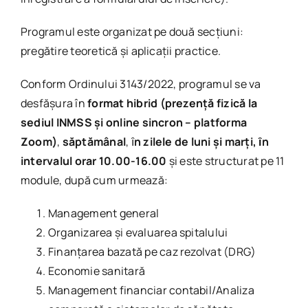
Programul este organizat pe două secţiuni:
pregătire teoretică și aplicații practice.
Conform Ordinului 3143/2022, programul se va
desfășura în
format
hibrid
(prezență fizică la
sediul INMSS și online sincron – platforma
Zoom)
,
săptămânal
, ȋ
n zilele de luni
și marţi
, ȋn
intervalul orar 10.00-16.00
și este structurat pe 11
module, după cum urmează:
Management general
Organizarea şi evaluarea spitalului
Finanţarea bazată pe caz rezolvat (DRG)
Economie sanitară
Management financiar contabil/Analiza