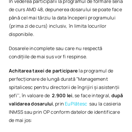
În vederea participării la programul de formare seria
de curs AMD 48, depunerea dosarului se poate face
până cel mai târziu la data începerii programului
(prima zi de curs) inclusiv, în limita locurilor
disponibile.
Dosarele incomplete sau care nu respectă
condițiile de mai sus vor fi respinse.
Achitarea taxei de participare
la programul de
perfecționare de lungă durată ”Management
spitalicesc pentru directorii de îngrijiri și asistenții
șefi’’, în valoare de
2.900 lei
, se face integral,
după
validarea dosarului
, prin
EuPlătesc
sau la casieria
INMSS sau prin OP conform datelor de identificare
de mai jos: