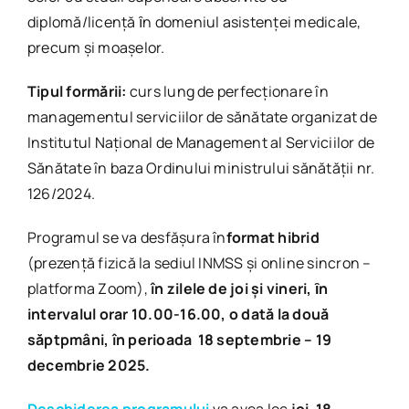
diplomă/licenţă ȋn domeniul asistenței medicale,
precum și moașelor.
Tipul formării:
curs lung de perfecționare în
managementul serviciilor de sănătate organizat de
Institutul Național de Management al Serviciilor de
Sănătate în baza Ordinului ministrului sănătății nr.
126/2024.
Programul se va desfășura în
format
hibrid
(prezență fizică la sediul INMSS și online sincron –
platforma Zoom),
în zilele de joi
și vineri
, ȋn
intervalul orar 10.00-16.00, o dată la două
săptpmâni, în perioada 18
septembrie
– 19
decembrie 2025.
Deschiderea programului
va avea loc
joi
,
18