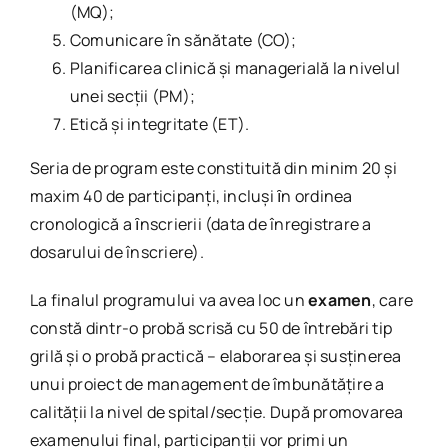
(MQ);
Comunicare în sănătate (CO);
Planificarea clinică și managerială la nivelul
unei secții (PM);
Etică și integritate (ET).
Seria de program este constituită din minim 20 și
maxim 40 de participanţi, incluși ȋn ordinea
cronologică a ȋnscrierii (data de înregistrare a
dosarului de înscriere).
La finalul programului va avea loc un
examen
, care
constă dintr-o probă scrisă cu 50 de întrebări tip
grilă şi o probă practică – elaborarea şi susţinerea
unui proiect de management de îmbunătățire a
calității la nivel de spital/secție. După promovarea
examenului final, participanţii vor primi un