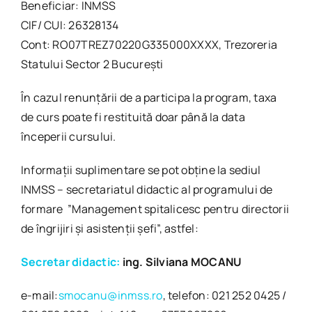
Beneficiar: INMSS
CIF/ CUI: 26328134
Cont: RO07TREZ70220G335000XXXX, Trezoreria
Statului Sector 2 Bucureşti
În cazul renunţării de a participa la program, taxa
de curs poate fi restituită doar până la data
începerii cursului.
Informaţii suplimentare se pot obţine la sediul
INMSS – secretariatul didactic al programului de
formare ”Management spitalicesc pentru directorii
de îngrijiri şi asistenţii şefi”, astfel:
Secretar didactic:
ing. Silviana MOCANU
e-mail:
smocanu@inmss.ro
, telefon: 021 252 0425 /