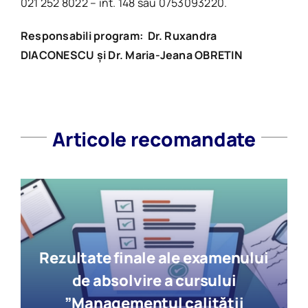
021 252 8022 – int. 148 sau 0753093220.
Responsabili program: Dr.
Ruxandra
DIACONESCU și Dr. Maria-Jeana OBRETIN
Articole recomandate
Rezultate finale ale examenului
de absolvire a cursului
”Managementul calității