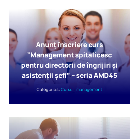
Anunț înscriere curs
”Management spitalicesc
pentru directorii de îngrijiri şi
asistenţii şefi” – seria AMD45
Categories:
Cursuri management