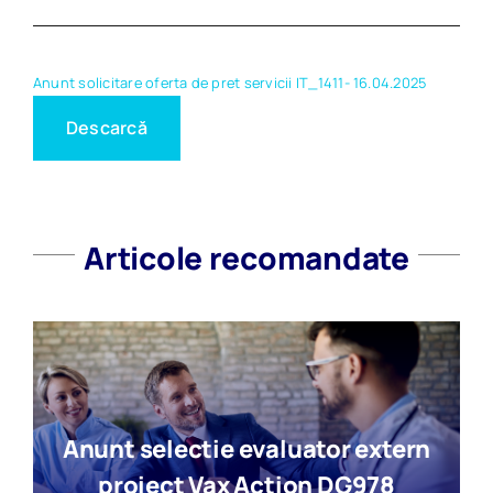
Anunt solicitare oferta de pret servicii IT_1411- 16.04.2025
Descarcă
Articole recomandate
Anunt selectie evaluator extern
proiect Vax Action DG978