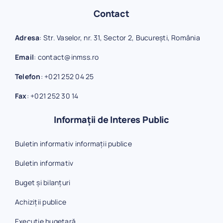
Contact
Adresa
: Str. Vaselor, nr. 31, Sector 2, București, România
Email
:
contact@inmss.ro
Telefon
:
+021 252 04 25
Fax
:
+021 252 30 14
Informații de Interes Public
Buletin informativ informații publice
Buletin informativ
Buget și bilanțuri
Achiziții publice
Execuție bugetară