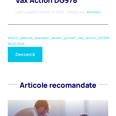
Vax Action DG978
Last Updated: martie 18, 2025
Categories:
Anunțuri
Anunt_selectie_evaluator_extern_proiect_Vax_Action_DG978-
18.03.2025
Descarcă
Articole recomandate