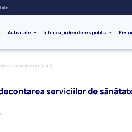
ătate
Activitate
Informații de interes public
Resu
viciilor de sănătate (PERF1)
i decontarea serviciilor de sănăta
4