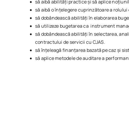
să aibă abilități practice și să aplice noțiu
să aibă o înțelegere cuprinzătoare a rolului c
să dobândească abilități în elaborarea buget
să utilizeze bugetarea ca instrument manage
să dobândească abilități în selectarea, anali
contractului de servicii cu CJAS.
să înțeleagă finanțarea bazată pe caz și sist
să aplice metodele de auditare a performanț