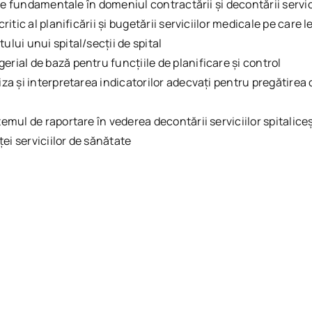
nile fundamentale în domeniul contractării și decontării servi
ritic al planificării și bugetării serviciilor medicale pe care 
ului unui spital/secții de spital
rial de bază pentru funcțiile de planificare și control
za și interpretarea indicatorilor adecvați pentru pregătirea o
emul de raportare în vederea decontării serviciilor spitaliceș
ei serviciilor de sănătate