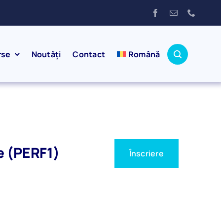
rse
Noutăți
Contact
Română
te (PERF1)
Înscriere