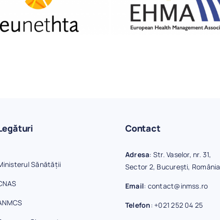
Legături
Contact
Adresa
: Str. Vaselor, nr. 31,
Ministerul Sănătății
Sector 2, București, Români
CNAS
Email
:
contact@inmss.ro
ANMCS
Telefon
:
+021 252 04 25