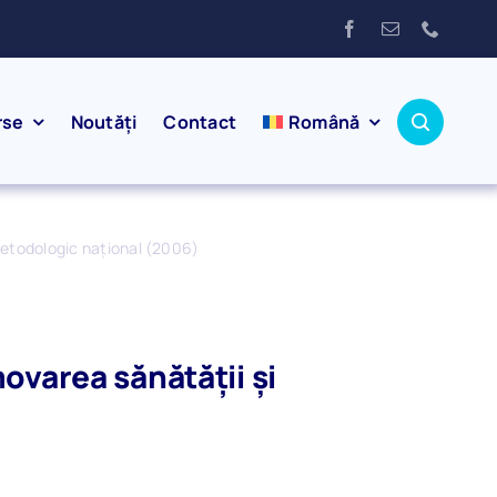
rse
Noutăți
Contact
Română
metodologic naţional (2006)
ovarea sănătăţii şi
)