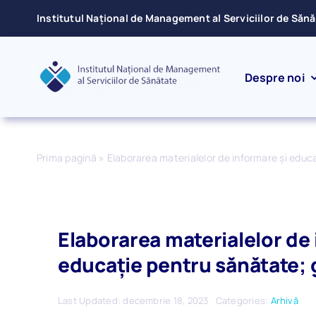
Skip
Institutul Național de Management al Serviciilor de Săn
to
content
Despre noi
Prima pagină
»
Elaborarea materialelor de informare şi edu
Elaborarea materialelor de
educaţie pentru sănătate; 
Last Updated: decembrie 18, 2023
Categories:
Arhivă