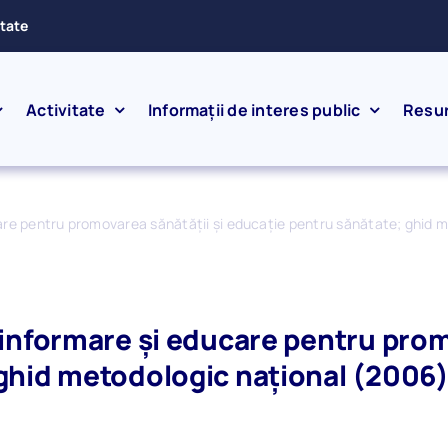
ătate
Activitate
Informații de interes public
Resu
care pentru promovarea sănătăţii şi educaţie pentru sănătate; ghid 
 informare şi educare pentru prom
ghid metodologic naţional (2006